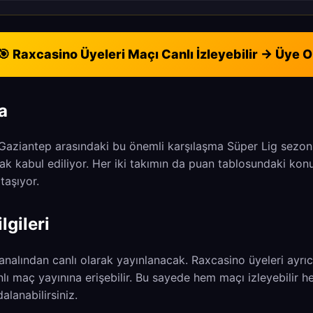
🎯 Raxcasino Üyeleri Maçı Canlı İzleyebilir → Üye O
a
aziantep arasındaki bu önemli karşılaşma Süper Lig sezonu
rak kabul ediliyor. Her iki takımın da puan tablosundaki ko
aşıyor.
lgileri
nalından canlı olarak yayınlanacak. Raxcasino üyeleri ayrı
nlı maç yayınına erişebilir. Bu sayede hem maçı izleyebilir h
lanabilirsiniz.