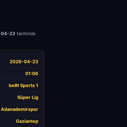
-04-23
tarihinde
2026-04-23
01:06
beIN Sports 1
Süper Lig
Adanademirspor
Gaziantep