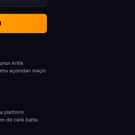
l
nun kritik
numu açısından maçın
ca platform
em de canlı bahis