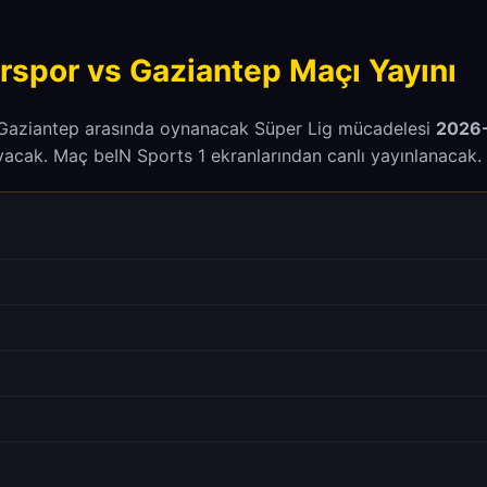
spor vs Gaziantep Maçı Yayını
Gaziantep arasında oynanacak Süper Lig mücadelesi
2026
yacak. Maç beIN Sports 1 ekranlarından canlı yayınlanacak.