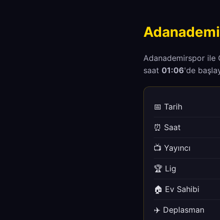
Adanademir
Adanademirspor ile 
saat
01:06
'de başla
📅 Tarih
⏰ Saat
📺 Yayıncı
🏆 Lig
🏠 Ev Sahibi
✈️ Deplasman