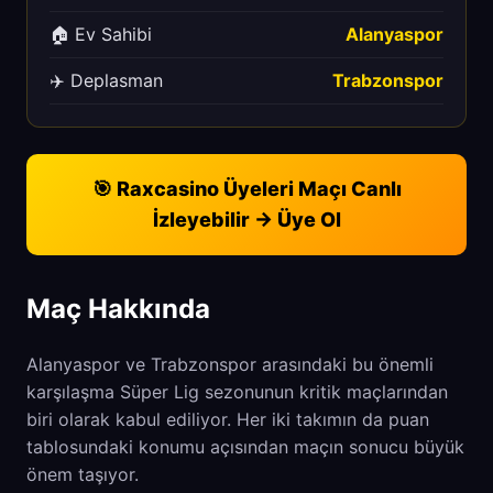
🏠 Ev Sahibi
Alanyaspor
✈️ Deplasman
Trabzonspor
🎯 Raxcasino Üyeleri Maçı Canlı
İzleyebilir → Üye Ol
Maç Hakkında
Alanyaspor ve Trabzonspor arasındaki bu önemli
karşılaşma Süper Lig sezonunun kritik maçlarından
biri olarak kabul ediliyor. Her iki takımın da puan
tablosundaki konumu açısından maçın sonucu büyük
önem taşıyor.