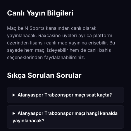
Canlı Yayın Bilgileri
Maç beIN Sports kanalından canlı olarak
yayınlanacak. Raxcasino üyeleri ayrıca platform
üzerinden lisanslı canlı maç yayınına erişebilir. Bu
sayede hem maçı izleyebilir hem de canlı bahis
seçeneklerinden faydalanabilirsiniz.
Sıkça Sorulan Sorular
Alanyaspor Trabzonspor maçı saat kaçta?
Alanyaspor Trabzonspor maçı hangi kanalda
yayınlanacak?