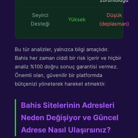
Seyirci
Düşük
Yüksek
Desteği
(deplasman)
Bu tür analizler, yalnızca bilgi amaçlıdır.
Bahis her zaman ciddi bir risk içerir ve hiçbir
analiz %100 doğru sonuç garantisi vermez.
Önemli olan, güvenilir bir platformda
bütçenizi yöneterek hareket etmektir.
Bahis Sitelerinin Adresleri
Neden Değişiyor ve Güncel
Adrese Nasıl Ulaşırsınız?