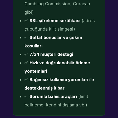
Gambling Commission, Curaçao
gibi)
✅
SSL şifreleme sertifikası
(adres
çubuğunda kilit simgesi)
✅
Şeffaf bonuslar ve çekim
koşulları
✅
7/24 müşteri desteği
✅
Hızlı ve doğrulanabilir ödeme
yöntemleri
✅
Bağımsız kullanıcı yorumları ile
desteklenmiş itibar
✅
Sorumlu bahis araçları
(limit
belirleme, kendini dışlama vb.)