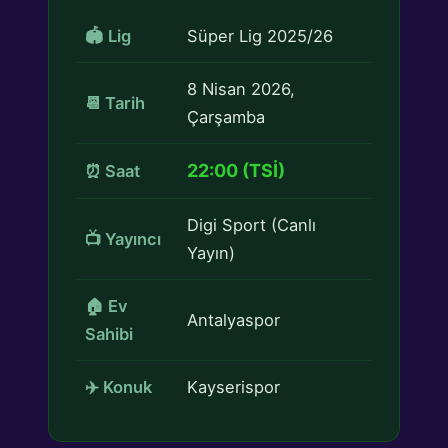
🏟️ Lig
Süper Lig 2025/26
8 Nisan 2026,
📆 Tarih
Çarşamba
22:00 (TSİ)
⏰ Saat
Digi Sport (Canlı
📺 Yayıncı
Yayın)
🏠 Ev
Antalyaspor
Sahibi
✈️ Konuk
Kayserispor