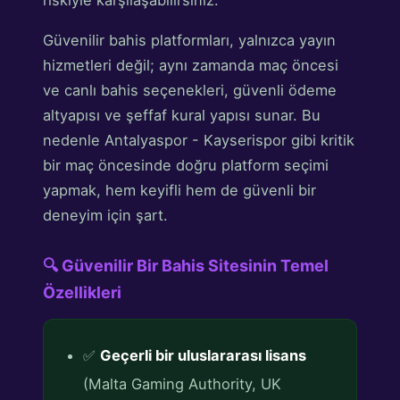
riskiyle karşılaşabilirsiniz.
Güvenilir bahis platformları, yalnızca yayın
hizmetleri değil; aynı zamanda maç öncesi
ve canlı bahis seçenekleri, güvenli ödeme
altyapısı ve şeffaf kural yapısı sunar. Bu
nedenle Antalyaspor - Kayserispor gibi kritik
bir maç öncesinde doğru platform seçimi
yapmak, hem keyifli hem de güvenli bir
deneyim için şart.
🔍 Güvenilir Bir Bahis Sitesinin Temel
Özellikleri
✅
Geçerli bir uluslararası lisans
(Malta Gaming Authority, UK