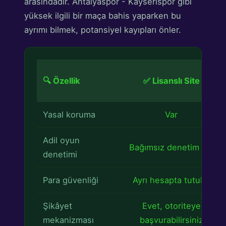
arasındadır. Antalyaspor - Kayserispor gibi
yüksek ilgili bir maça bahis yaparken bu
ayrımı bilmek, potansiyel kayıpları önler.
🔍 Özellik
✅ Lisanslı Site
Yasal koruma
Var
Adil oyun
Bağımsız denetim var
denetimi
Para güvenliği
Ayrı hesapta tutulur
Şikâyet
Evet, otoriteye
mekanizması
başvurabilirsiniz