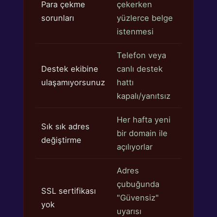
Para çekme
çekerken
sorunları
yüzlerce belge
istenmesi
Telefon veya
Destek ekibine
canlı destek
ulaşamıyorsunuz
hattı
kapalı/yanıtsız
Her hafta yeni
Sık sık adres
bir domain ile
değiştirme
açılıyorlar
Adres
çubuğunda
SSL sertifikası
"Güvensiz"
yok
uyarısı