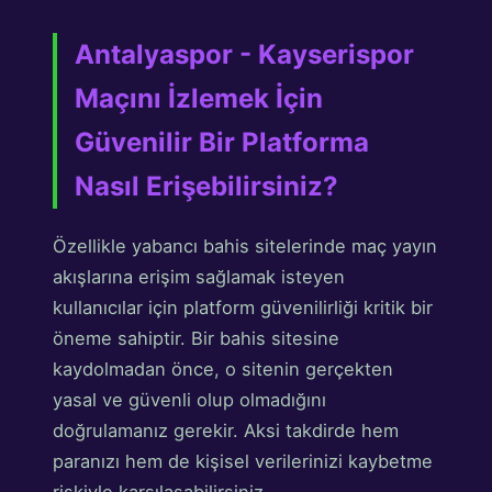
Antalyaspor - Kayserispor
Maçını İzlemek İçin
Güvenilir Bir Platforma
Nasıl Erişebilirsiniz?
Özellikle yabancı bahis sitelerinde maç yayın
akışlarına erişim sağlamak isteyen
kullanıcılar için platform güvenilirliği kritik bir
öneme sahiptir. Bir bahis sitesine
kaydolmadan önce, o sitenin gerçekten
yasal ve güvenli olup olmadığını
doğrulamanız gerekir. Aksi takdirde hem
paranızı hem de kişisel verilerinizi kaybetme