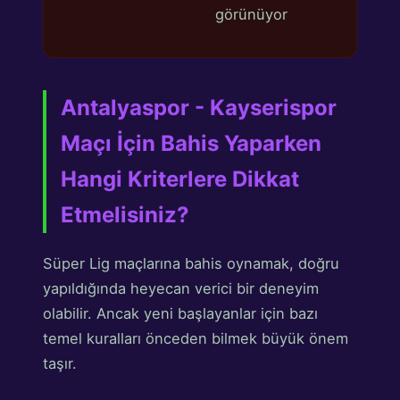
görünüyor
Antalyaspor - Kayserispor
Maçı İçin Bahis Yaparken
Hangi Kriterlere Dikkat
Etmelisiniz?
Süper Lig maçlarına bahis oynamak, doğru
yapıldığında heyecan verici bir deneyim
olabilir. Ancak yeni başlayanlar için bazı
temel kuralları önceden bilmek büyük önem
taşır.