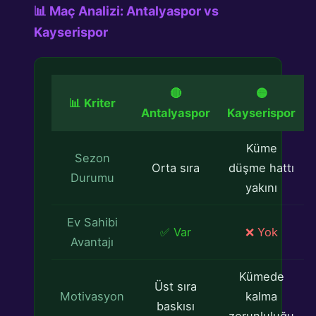
📊 Maç Analizi: Antalyaspor vs
Kayserispor
🔴
🟡
📊 Kriter
Antalyaspor
Kayserispor
Küme
Sezon
Orta sıra
düşme hattı
Durumu
yakını
Ev Sahibi
✅ Var
❌ Yok
Avantajı
Kümede
Üst sıra
Motivasyon
kalma
baskısı
zorunluluğu