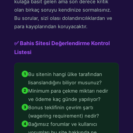
kulağa basit gelen ama son derece kritik
olan birkaç soruyu kendinize sormalısınız.
Bu sorular, sizi olası dolandırıcılıklardan ve
para kayıplarından koruyacaktır.
✅ Bahis Sitesi Değerlendirme Kontrol
Listesi
Bu sitenin hangi ülke tarafından
1
lisanslandığını biliyor musunuz?
Minimum para çekme miktarı nedir
2
ve ödeme kaç günde yapılıyor?
Bonus teklifinin çevrim şartı
3
(wagering requirement) nedir?
Bağımsız forumlar ve kullanıcı
4
yorumları bu site hakkında ne