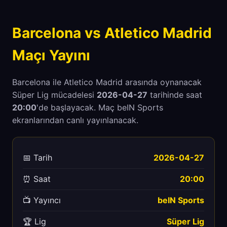
Barcelona vs Atletico Madrid
Maçı Yayını
Barcelona ile Atletico Madrid arasında oynanacak
Süper Lig mücadelesi
2026-04-27
tarihinde saat
20:00
'de başlayacak. Maç beIN Sports
ekranlarından canlı yayınlanacak.
📅 Tarih
2026-04-27
⏰ Saat
20:00
📺 Yayıncı
beIN Sports
🏆 Lig
Süper Lig