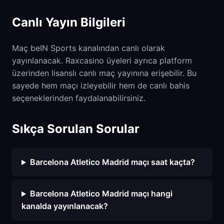
Canlı Yayın Bilgileri
Maç beIN Sports kanalından canlı olarak
yayınlanacak. Raxcasino üyeleri ayrıca platform
üzerinden lisanslı canlı maç yayınına erişebilir. Bu
sayede hem maçı izleyebilir hem de canlı bahis
seçeneklerinden faydalanabilirsiniz.
Sıkça Sorulan Sorular
Barcelona Atletico Madrid maçı saat kaçta?
Barcelona Atletico Madrid maçı hangi
kanalda yayınlanacak?