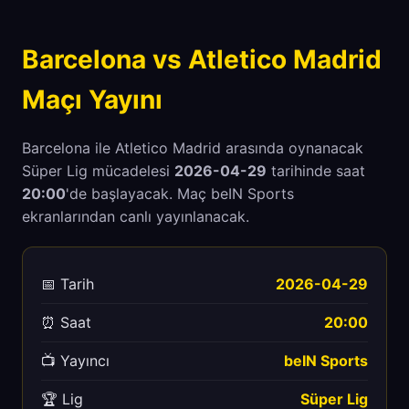
Barcelona vs Atletico Madrid
Maçı Yayını
Barcelona ile Atletico Madrid arasında oynanacak
Süper Lig mücadelesi
2026-04-29
tarihinde saat
20:00
'de başlayacak. Maç beIN Sports
ekranlarından canlı yayınlanacak.
📅 Tarih
2026-04-29
⏰ Saat
20:00
📺 Yayıncı
beIN Sports
🏆 Lig
Süper Lig