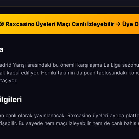
🎯 Raxcasino Üyeleri Maçı Canlı İzleyebilir → Üye O
a
drid Yarışı arasındaki bu önemli karşılaşma La Liga sezonu
rak kabul ediliyor. Her iki takımın da puan tablosundaki ko
aşıyor.
lgileri
n canlı olarak yayınlanacak. Raxcasino üyeleri ayrıca platfo
rişebilir. Bu sayede hem maçı izleyebilir hem de canlı bahis