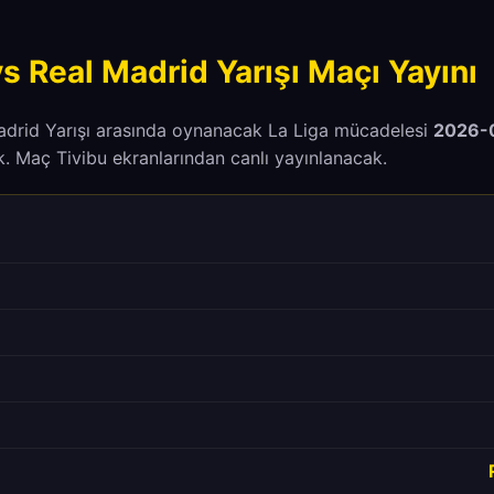
s Real Madrid Yarışı Maçı Yayını
Madrid Yarışı arasında oynanacak La Liga mücadelesi
2026-
. Maç Tivibu ekranlarından canlı yayınlanacak.