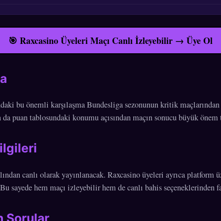
🎯 Raxcasino Üyeleri Maçı Canlı İzleyebilir → Üye Ol
a
daki bu önemli karşılaşma Bundesliga sezonunun kritik maçlarından 
ın da puan tablosundaki konumu açısından maçın sonucu büyük önem t
lgileri
ından canlı olarak yayınlanacak. Raxcasino üyeleri ayrıca platform üz
 Bu sayede hem maçı izleyebilir hem de canlı bahis seçeneklerinden fa
n Sorular