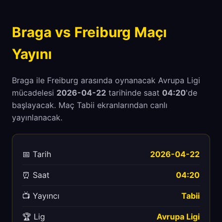
Braga vs Freiburg Maçı
Yayını
Braga ile Freiburg arasında oynanacak Avrupa Ligi
mücadelesi
2026-04-22
tarihinde saat
04:20
'de
başlayacak. Maç Tabii ekranlarından canlı
yayınlanacak.
📅 Tarih
2026-04-22
⏰ Saat
04:20
📺 Yayıncı
Tabii
🏆 Lig
Avrupa Ligi