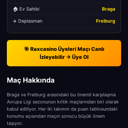
🏠 Ev Sahibi
Braga
✈️ Deplasman
Freiburg
🎯 Raxcasino Üyeleri Maçı Canlı
İzleyebilir → Üye Ol
Maç Hakkında
Braga ve Freiburg arasındaki bu önemli karşılaşma
Avrupa Ligi sezonunun kritik maçlarından biri olarak
kabul ediliyor. Her iki takımın da puan tablosundaki
konumu açısından maçın sonucu büyük önem
taşıyor.