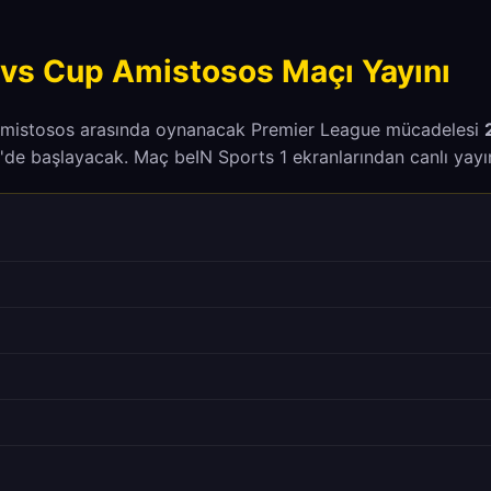
s Cup Amistosos Maçı Yayını
mistosos arasında oynanacak Premier League mücadelesi
'de başlayacak. Maç beIN Sports 1 ekranlarından canlı yayı