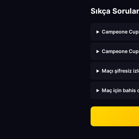
Sıkça Sorula
Campeone Cup 
Campeone Cup A
Maçı şifresiz iz
Maç için bahis 