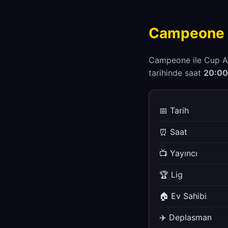
Campeone v
Campeone ile Cup A
tarihinde saat
20:00
📅 Tarih
⏰ Saat
📺 Yayıncı
🏆 Lig
🏠 Ev Sahibi
✈️ Deplasman