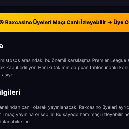
🎯 Raxcasino Üyeleri Maçı Canlı İzleyebilir → Üye O
a
stosos arasındaki bu önemli karşılaşma Premier League s
rak kabul ediliyor. Her iki takımın da puan tablosundaki ko
aşıyor.
lgileri
nalından canlı olarak yayınlanacak. Raxcasino üyeleri ayrı
nlı maç yayınına erişebilir. Bu sayede hem maçı izleyebilir h
lanabilirsiniz.