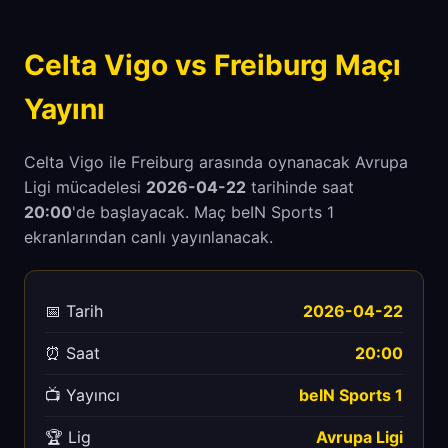
Celta Vigo vs Freiburg Maçı
Yayını
Celta Vigo ile Freiburg arasında oynanacak Avrupa
Ligi mücadelesi
2026-04-22
tarihinde saat
20:00
'de başlayacak. Maç beIN Sports 1
ekranlarından canlı yayınlanacak.
📅 Tarih
2026-04-22
⏰ Saat
20:00
📺 Yayıncı
beIN Sports 1
🏆 Lig
Avrupa Ligi