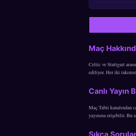
Maç Hakkınd
Celtic ve Stuttgart ara
ediliyor. Her iki takım
Canlı Yayın Bi
Maç Tabii kanalından ca
yayınına erişebilir. Bu 
Sıkça Sorula