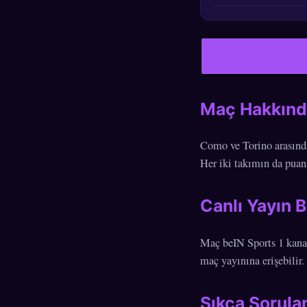
Maç Hakkınd
Como ve Torino arasında
Her iki takımın da pua
Canlı Yayın Bi
Maç beIN Sports 1 kanal
maç yayınına erişebilir.
Sıkça Sorula