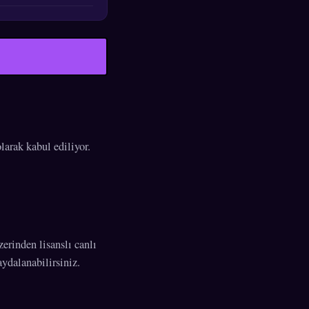
arak kabul ediliyor.
erinden lisanslı canlı
ydalanabilirsiniz.