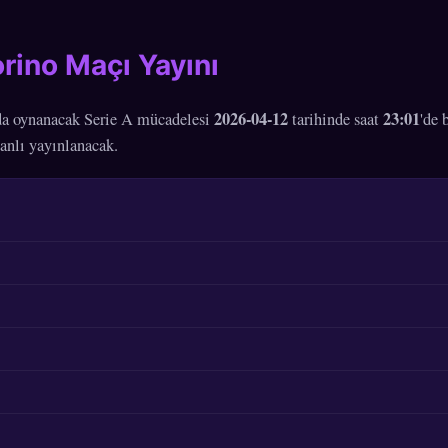
rino Maçı Yayını
2026-04-12
23:01
da oynanacak Serie A mücadelesi
tarihinde saat
'de 
canlı yayınlanacak.