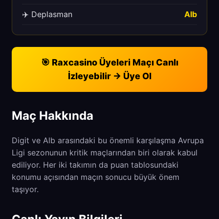
✈️ Deplasman
Alb
🎯 Raxcasino Üyeleri Maçı Canlı
İzleyebilir → Üye Ol
Maç Hakkında
Digit ve Alb arasındaki bu önemli karşılaşma Avrupa
Ligi sezonunun kritik maçlarından biri olarak kabul
ediliyor. Her iki takımın da puan tablosundaki
konumu açısından maçın sonucu büyük önem
taşıyor.