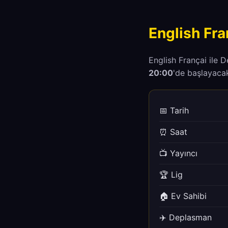
English Fra
English Françai ile
20:00
'de başlayacak
📅 Tarih
⏰ Saat
📺 Yayıncı
🏆 Lig
🏠 Ev Sahibi
✈️ Deplasman