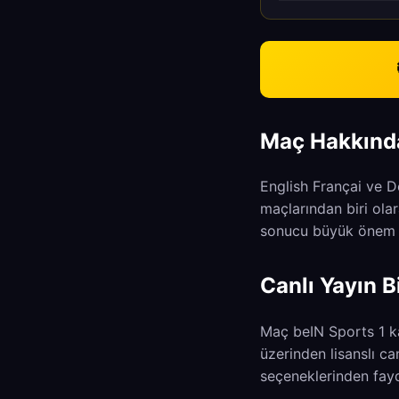
Maç Hakkınd
English Françai ve D
maçlarından biri ola
sonucu büyük önem t
Canlı Yayın Bi
Maç beIN Sports 1 ka
üzerinden lisanslı ca
seçeneklerinden fayda