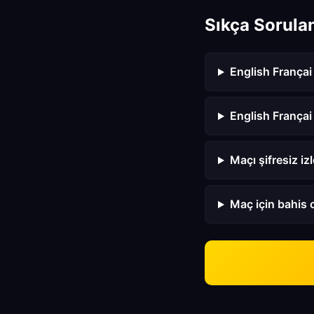
Sıkça Sorula
English Françai
English França
Maçı şifresiz iz
Maç için bahis 