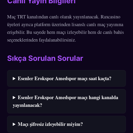
Canlı Yayın Bilgileri
Maç TRT kanalından canlı olarak yayınlanacak. Raxcasino
üyeleri ayrıca platform üzerinden lisanslı canlı maç yayınına
erişebilir. Bu sayede hem maçı izleyebilir hem de canlı bahis
seçeneklerinden faydalanabilirsiniz.
Sıkça Sorulan Sorular
Esenler Erokspor Amedspor maçı saat kaçta?
Esenler Erokspor Amedspor maçı hangi kanalda
yayınlanacak?
Maçı şifresiz izleyebilir miyim?