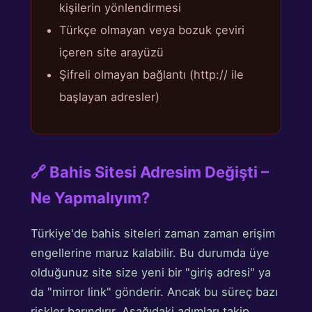
kişilerin yönlendirmesi
Türkçe olmayan veya bozuk çeviri
içeren site arayüzü
Şifreli olmayan bağlantı (http:// ile
başlayan adresler)
🔗 Bahis Sitesi Adresim Değişti –
Ne Yapmalıyım?
Türkiye'de bahis siteleri zaman zaman erişim
engellerine maruz kalabilir. Bu durumda üye
olduğunuz site size yeni bir "giriş adresi" ya
da "mirror link" gönderir. Ancak bu süreç bazı
riskler barındırır. Aşağıdaki adımları takip