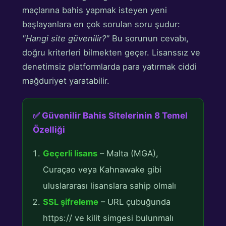
maçlarına bahis yapmak isteyen yeni
başlayanlara en çok sorulan soru şudur:
"Hangi site güvenilir?"
Bu sorunun cevabı,
doğru kriterleri bilmekten geçer. Lisanssız ve
denetimsiz platformlarda para yatırmak ciddi
mağduriyet yaratabilir.
✅ Güvenilir Bahis Sitelerinin 8 Temel
Özelliği
Geçerli lisans
– Malta (MGA),
Curaçao veya Kahnawake gibi
uluslararası lisanslara sahip olmalı
SSL şifreleme
– URL çubuğunda
https:// ve kilit simgesi bulunmalı