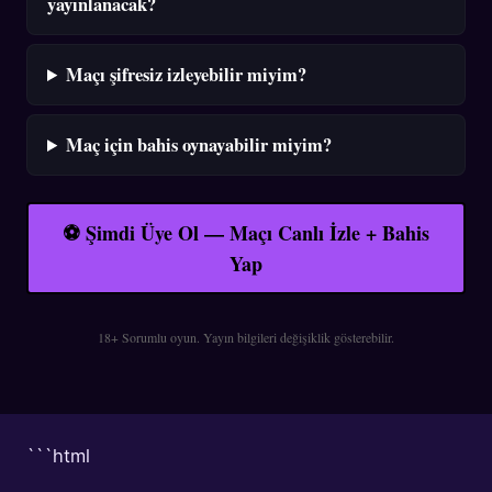
yayınlanacak?
Maçı şifresiz izleyebilir miyim?
Maç için bahis oynayabilir miyim?
⚽ Şimdi Üye Ol — Maçı Canlı İzle + Bahis
Yap
18+ Sorumlu oyun. Yayın bilgileri değişiklik gösterebilir.
```html