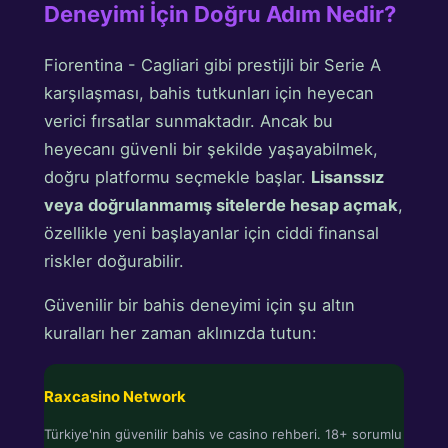
Deneyimi İçin Doğru Adım Nedir?
Fiorentina - Cagliari gibi prestijli bir Serie A
karşılaşması, bahis tutkunları için heyecan
verici fırsatlar sunmaktadır. Ancak bu
heyecanı güvenli bir şekilde yaşayabilmek,
doğru platformu seçmekle başlar.
Lisanssız
veya doğrulanmamış sitelerde hesap açmak
,
özellikle yeni başlayanlar için ciddi finansal
riskler doğurabilir.
Güvenilir bir bahis deneyimi için şu altın
kuralları her zaman aklınızda tutun:
Raxcasino Network
Türkiye'nin güvenilir bahis ve casino rehberi. 18+ sorumlu