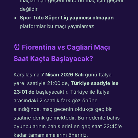
maçları için geçerli olup bu maç için geçerli
değildir
Spor Toto Süper Lig yayıncısı olmayan
platformlar bu maçı yayınlamaz
⏰ Fiorentina vs Cagliari Maçı
Saat Kaçta Başlayacak?
Karşılaşma
7 Nisan 2026 Salı
günü İtalya
yerel saatiyle 21:00'de,
Türkiye saatiyle ise
23:01'de
başlayacaktır. Türkiye ile İtalya
arasındaki 2 saatlik fark göz önüne
alındığında, maç gecenin oldukça geç bir
saatine denk gelmektedir. Bu nedenle bahis
oyuncularının bahislerini en geç saat 22:45'e
kadar tamamlamalarını öneririz.