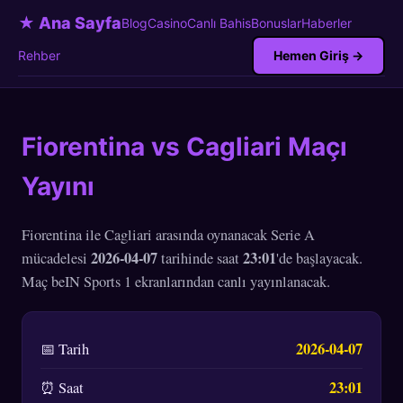
★ Ana Sayfa
Blog
Casino
Canlı Bahis
Bonuslar
Haberler
Rehber
Hemen Giriş →
Fiorentina vs Cagliari Maçı
Yayını
Fiorentina ile Cagliari arasında oynanacak Serie A
2026-04-07
23:01
mücadelesi
tarihinde saat
'de başlayacak.
Maç beIN Sports 1 ekranlarından canlı yayınlanacak.
2026-04-07
📅 Tarih
23:01
⏰ Saat