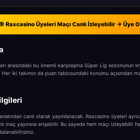
🎯 Raxcasino Üyeleri Maçı Canlı İzleyebilir → Üye O
a
ri arasındaki bu önemli karşılaşma Süper Lig sezonunun kri
r. Her iki takımın da puan tablosundaki konumu açısından 
lgileri
nalından canlı olarak yayınlanacak. Raxcasino üyeleri ayrı
nlı maç yayınına erişebilir. Bu sayede hem maçı izleyebilir h
lanabilirsiniz.