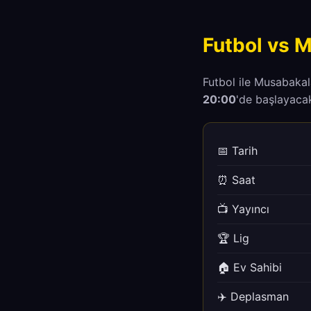
Futbol vs M
Futbol ile Musabaka
20:00
'de başlayacak
📅 Tarih
⏰ Saat
📺 Yayıncı
🏆 Lig
🏠 Ev Sahibi
✈️ Deplasman