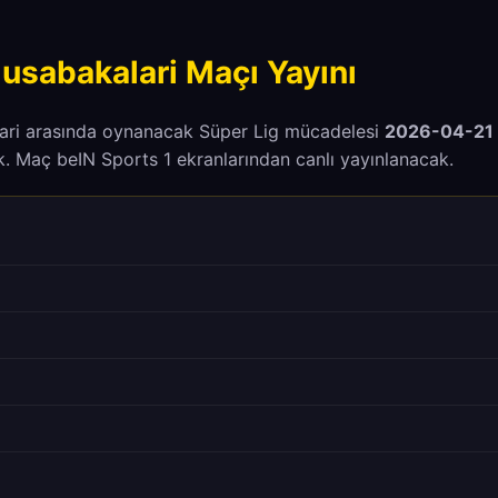
usabakalari Maçı Yayını
lari arasında oynanacak Süper Lig mücadelesi
2026-04-21
. Maç beIN Sports 1 ekranlarından canlı yayınlanacak.