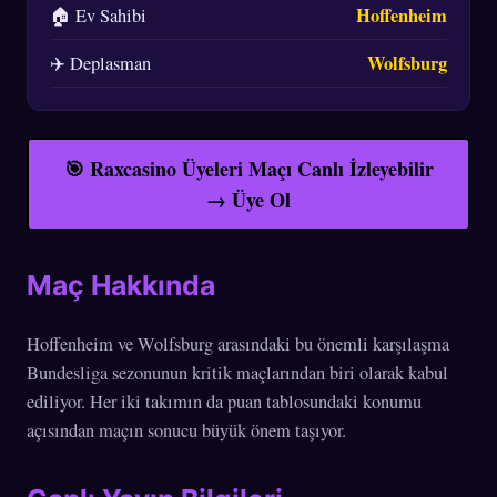
Hoffenheim
🏠 Ev Sahibi
Wolfsburg
✈️ Deplasman
🎯 Raxcasino Üyeleri Maçı Canlı İzleyebilir
→ Üye Ol
Maç Hakkında
Hoffenheim ve Wolfsburg arasındaki bu önemli karşılaşma
Bundesliga sezonunun kritik maçlarından biri olarak kabul
ediliyor. Her iki takımın da puan tablosundaki konumu
açısından maçın sonucu büyük önem taşıyor.