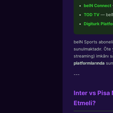
beIN Connect
TOD TV
— beIN
Digiturk Platf
beIN Sports aboneli
sunulmaktadır. Öte y
streaming) imkânı 
platformlarında
sun
---
Inter vs Pis
Etmeli?