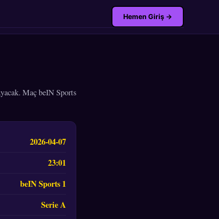
Hemen Giriş →
layacak. Maç beIN Sports
2026-04-07
23:01
beIN Sports 1
Serie A