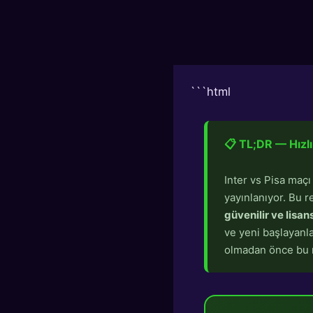
```html
📋 TL;DR — Hızlı
Inter vs Pisa maç
yayınlanıyor. Bu r
güvenilir ve lisans
ve yeni başlayanla
olmadan önce bu 