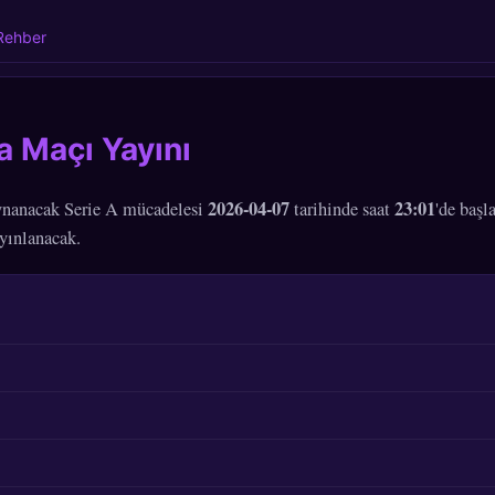
Rehber
sa Maçı Yayını
2026-04-07
23:01
 oynanacak Serie A mücadelesi
tarihinde saat
'de baş
ayınlanacak.