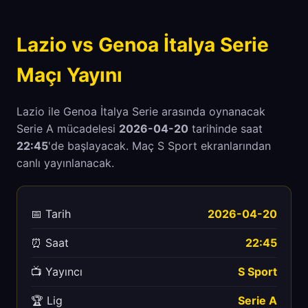
Lazio vs Genoa İtalya Serie
Maçı Yayını
Lazio ile Genoa İtalya Serie arasında oynanacak
Serie A mücadelesi
2026-04-20
tarihinde saat
22:45
'de başlayacak. Maç S Sport ekranlarından
canlı yayınlanacak.
📅 Tarih
2026-04-20
⏰ Saat
22:45
📺 Yayıncı
S Sport
🏆 Lig
Serie A