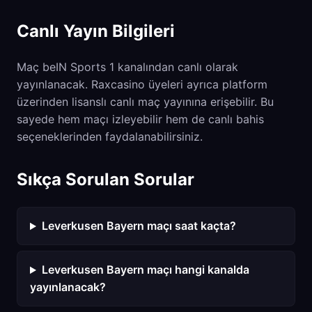
Canlı Yayın Bilgileri
Maç beIN Sports 1 kanalından canlı olarak
yayınlanacak. Raxcasino üyeleri ayrıca platform
üzerinden lisanslı canlı maç yayınına erişebilir. Bu
sayede hem maçı izleyebilir hem de canlı bahis
seçeneklerinden faydalanabilirsiniz.
Sıkça Sorulan Sorular
Leverkusen Bayern maçı saat kaçta?
Leverkusen Bayern maçı hangi kanalda
yayınlanacak?