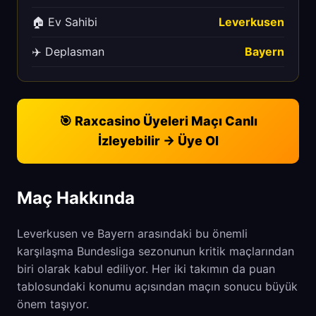
🏠 Ev Sahibi
Leverkusen
✈️ Deplasman
Bayern
🎯 Raxcasino Üyeleri Maçı Canlı
İzleyebilir → Üye Ol
Maç Hakkında
Leverkusen ve Bayern arasındaki bu önemli
karşılaşma Bundesliga sezonunun kritik maçlarından
biri olarak kabul ediliyor. Her iki takımın da puan
tablosundaki konumu açısından maçın sonucu büyük
önem taşıyor.