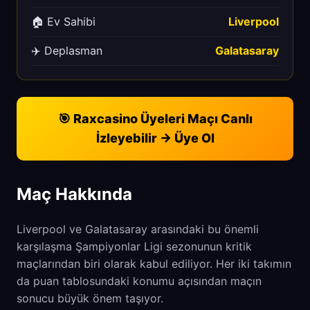
🏠 Ev Sahibi
Liverpool
✈️ Deplasman
Galatasaray
🎯 Raxcasino Üyeleri Maçı Canlı
İzleyebilir → Üye Ol
Maç Hakkında
Liverpool ve Galatasaray arasındaki bu önemli
karşılaşma Şampiyonlar Ligi sezonunun kritik
maçlarından biri olarak kabul ediliyor. Her iki takımın
da puan tablosundaki konumu açısından maçın
sonucu büyük önem taşıyor.