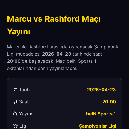
Marcu vs Rashford Maçı
Yayını
Marcu ile Rashford arasında oynanacak Şampiyonlar
Ligi mücadelesi
2026-04-23
tarihinde saat
20:00
'de başlayacak. Maç beIN Sports 1
ekranlarından canlı yayınlanacak.
📅 Tarih
2026-04-23
⏰ Saat
20:00
📺 Yayıncı
beIN Sports 1
🏆 Lig
Şampiyonlar Ligi