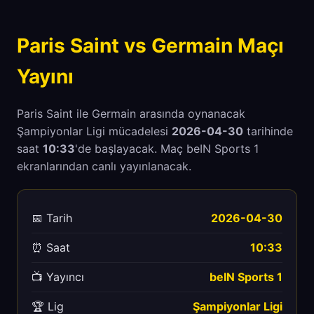
Paris Saint vs Germain Maçı
Yayını
Paris Saint ile Germain arasında oynanacak
Şampiyonlar Ligi mücadelesi
2026-04-30
tarihinde
saat
10:33
'de başlayacak. Maç beIN Sports 1
ekranlarından canlı yayınlanacak.
📅 Tarih
2026-04-30
⏰ Saat
10:33
📺 Yayıncı
beIN Sports 1
🏆 Lig
Şampiyonlar Ligi