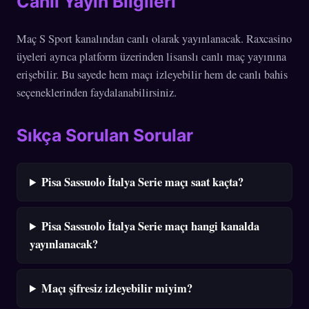
Canlı Yayın Bilgileri
Maç S Sport kanalından canlı olarak yayınlanacak. Raxcasino
üyeleri ayrıca platform üzerinden lisanslı canlı maç yayınına
erişebilir. Bu sayede hem maçı izleyebilir hem de canlı bahis
seçeneklerinden faydalanabilirsiniz.
Sıkça Sorulan Sorular
Pisa Sassuolo İtalya Serie maçı saat kaçta?
Pisa Sassuolo İtalya Serie maçı hangi kanalda
yayınlanacak?
Maçı şifresiz izleyebilir miyim?