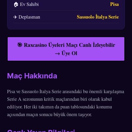
Pisa
🏠 Ev Sahibi
Sassuolo İtalya Serie
✈️ Deplasman
🎯 Raxcasino Üyeleri Maçı Canlı İzleyebilir
→ Üye Ol
Maç Hakkında
Pisa ve Sassuolo İtalya Serie arasındaki bu önemli karşılaşma
Serie A sezonunun kritik maçlarından biri olarak kabul
ediliyor. Her iki takımın da puan tablosundaki konumu
açısından maçın sonucu büyük önem taşıyor.