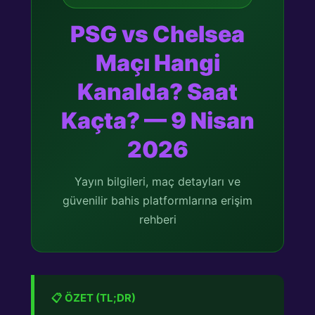
PSG vs Chelsea
Maçı Hangi
Kanalda? Saat
Kaçta? — 9 Nisan
2026
Yayın bilgileri, maç detayları ve
güvenilir bahis platformlarına erişim
rehberi
📋 ÖZET (TL;DR)