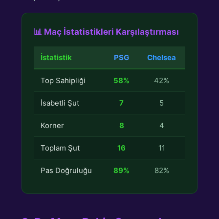
📊 Maç İstatistikleri Karşılaştırması
İstatistik
PSG
Chelsea
Top Sahipliği
58%
42%
İsabetli Şut
7
5
Korner
8
4
Toplam Şut
16
11
Pas Doğruluğu
89%
82%