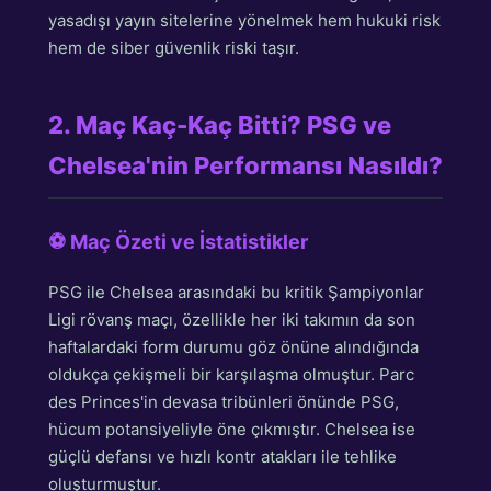
yasadışı yayın sitelerine yönelmek hem hukuki risk
hem de siber güvenlik riski taşır.
2. Maç Kaç-Kaç Bitti? PSG ve
Chelsea'nin Performansı Nasıldı?
⚽ Maç Özeti ve İstatistikler
PSG ile Chelsea arasındaki bu kritik Şampiyonlar
Ligi rövanş maçı, özellikle her iki takımın da son
haftalardaki form durumu göz önüne alındığında
oldukça çekişmeli bir karşılaşma olmuştur. Parc
des Princes'in devasa tribünleri önünde PSG,
hücum potansiyeliyle öne çıkmıştır. Chelsea ise
güçlü defansı ve hızlı kontr atakları ile tehlike
oluşturmuştur.