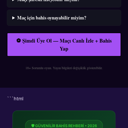
Maç için bahis oynayabilir miyim?
⚽ Şimdi Üye Ol — Maçı Canlı İzle + Bahis
Yap
18+ Sorumlu oyun. Yayın bilgileri değişiklik gösterebilir.
```html
🛡️ GÜVENİLİR BAHİS REHBERİ • 2026