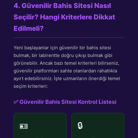
4. Güvenilir Bahis Sitesi Nasıl
Seçilir? Hangi Kriterlere Dikkat
Edilmeli?
Yeni başlayanlar için güvenilir bir bahis sitesi
bulmak, bir labirentte doğru çıkışı bulmak gibi
görünebilir. Ancak bazı temel kriterleri bilirseniz,
güvenilir platformları sahte olanlardan rahatlıkla
ayırt edebilirsiniz. İşte uzmanların önerdiği temel
seçim kriterleri:
✅ Güvenilir Bahis Sitesi Kontrol Listesi
🪪
🔒