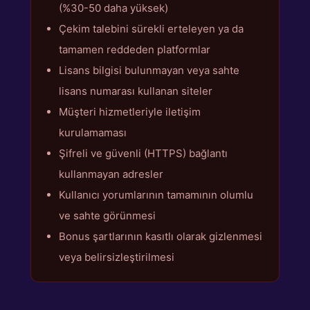
(%30-50 daha yüksek)
Çekim talebini sürekli erteleyen ya da
tamamen reddeden platformlar
Lisans bilgisi bulunmayan veya sahte
lisans numarası kullanan siteler
Müşteri hizmetleriyle iletişim
kurulamaması
Şifreli ve güvenli (HTTPS) bağlantı
kullanmayan adresler
Kullanıcı yorumlarının tamamının olumlu
ve sahte görünmesi
Bonus şartlarının kasıtlı olarak gizlenmesi
veya belirsizleştirilmesi