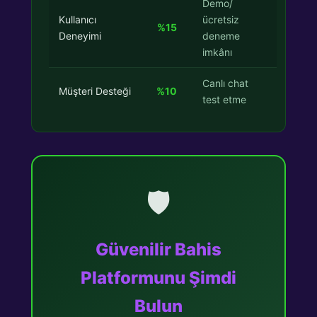
Demo/
Kullanıcı
ücretsiz
%15
Deneyimi
deneme
imkânı
Canlı chat
Müşteri Desteği
%10
test etme
🛡️
Güvenilir Bahis
Platformunu Şimdi
Bulun