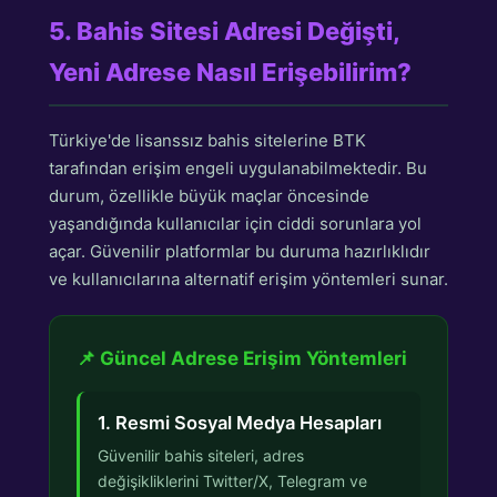
5. Bahis Sitesi Adresi Değişti,
Yeni Adrese Nasıl Erişebilirim?
Türkiye'de lisanssız bahis sitelerine BTK
tarafından erişim engeli uygulanabilmektedir. Bu
durum, özellikle büyük maçlar öncesinde
yaşandığında kullanıcılar için ciddi sorunlara yol
açar. Güvenilir platformlar bu duruma hazırlıklıdır
ve kullanıcılarına alternatif erişim yöntemleri sunar.
📌 Güncel Adrese Erişim Yöntemleri
1. Resmi Sosyal Medya Hesapları
Güvenilir bahis siteleri, adres
değişikliklerini Twitter/X, Telegram ve