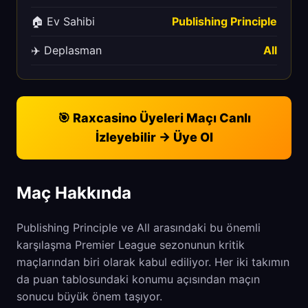
🏠 Ev Sahibi
Publishing Principle
✈️ Deplasman
All
🎯 Raxcasino Üyeleri Maçı Canlı
İzleyebilir → Üye Ol
Maç Hakkında
Publishing Principle ve All arasındaki bu önemli
karşılaşma Premier League sezonunun kritik
maçlarından biri olarak kabul ediliyor. Her iki takımın
da puan tablosundaki konumu açısından maçın
sonucu büyük önem taşıyor.