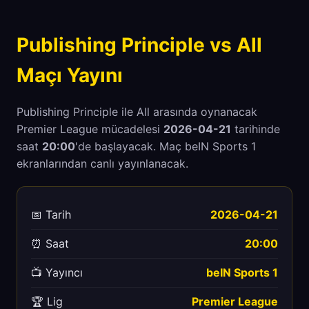
Publishing Principle vs All
Maçı Yayını
Publishing Principle ile All arasında oynanacak
Premier League mücadelesi
2026-04-21
tarihinde
saat
20:00
'de başlayacak. Maç beIN Sports 1
ekranlarından canlı yayınlanacak.
📅 Tarih
2026-04-21
⏰ Saat
20:00
📺 Yayıncı
beIN Sports 1
🏆 Lig
Premier League