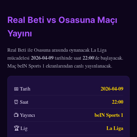
Real Beti vs Osasuna Maçı
Yayını
Real Beti ile Osasuna arasında oynanacak La Liga
2026-04-09
22:00
mücadelesi
tarihinde saat
'de başlayacak.
Maç beIN Sports 1 ekranlarından canlı yayınlanacak.
2026-04-09
📅 Tarih
22:00
⏰ Saat
beIN Sports 1
📺 Yayıncı
La Liga
🏆 Lig