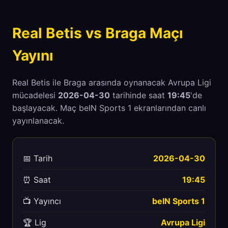
Real Betis vs Braga Maçı
Yayını
Real Betis ile Braga arasında oynanacak Avrupa Ligi
mücadelesi
2026-04-30
tarihinde saat
19:45
'de
başlayacak. Maç beIN Sports 1 ekranlarından canlı
yayınlanacak.
📅 Tarih
2026-04-30
⏰ Saat
19:45
📺 Yayıncı
beIN Sports 1
🏆 Lig
Avrupa Ligi