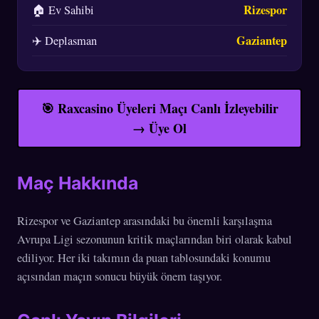
Rizespor
🏠 Ev Sahibi
Gaziantep
✈️ Deplasman
🎯 Raxcasino Üyeleri Maçı Canlı İzleyebilir
→ Üye Ol
Maç Hakkında
Rizespor ve Gaziantep arasındaki bu önemli karşılaşma
Avrupa Ligi sezonunun kritik maçlarından biri olarak kabul
ediliyor. Her iki takımın da puan tablosundaki konumu
açısından maçın sonucu büyük önem taşıyor.