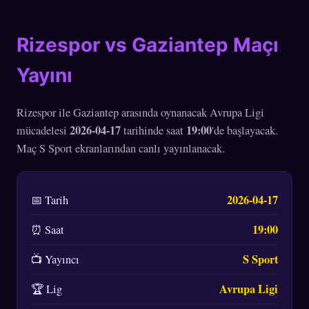
Rizespor vs Gaziantep Maçı
Yayını
Rizespor ile Gaziantep arasında oynanacak Avrupa Ligi
2026-04-17
19:00
mücadelesi
tarihinde saat
'de başlayacak.
Maç S Sport ekranlarından canlı yayınlanacak.
2026-04-17
📅 Tarih
19:00
⏰ Saat
S Sport
📺 Yayıncı
Avrupa Ligi
🏆 Lig