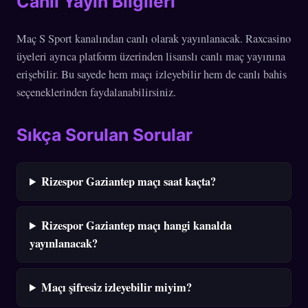
Canlı Yayın Bilgileri
Maç S Sport kanalından canlı olarak yayınlanacak. Raxcasino
üyeleri ayrıca platform üzerinden lisanslı canlı maç yayınına
erişebilir. Bu sayede hem maçı izleyebilir hem de canlı bahis
seçeneklerinden faydalanabilirsiniz.
Sıkça Sorulan Sorular
Rizespor Gaziantep maçı saat kaçta?
Rizespor Gaziantep maçı hangi kanalda
yayınlanacak?
Maçı şifresiz izleyebilir miyim?