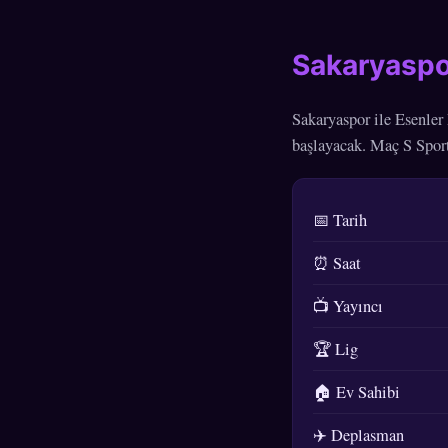
Sakaryaspo
Sakaryaspor ile Esenle
başlayacak. Maç S Sport
📅 Tarih
⏰ Saat
📺 Yayıncı
🏆 Lig
🏠 Ev Sahibi
✈️ Deplasman