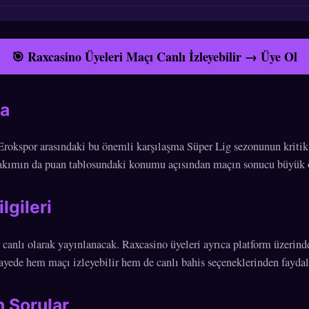
🎯 Raxcasino Üyeleri Maçı Canlı İzleyebilir → Üye Ol
a
Erokspor arasındaki bu önemli karşılaşma Süper Lig sezonunun kritik
 takımın da puan tablosundaki konumu açısından maçın sonucu büyük 
lgileri
canlı olarak yayınlanacak. Raxcasino üyeleri ayrıca platform üzerinde
sayede hem maçı izleyebilir hem de canlı bahis seçeneklerinden faydal
n Sorular