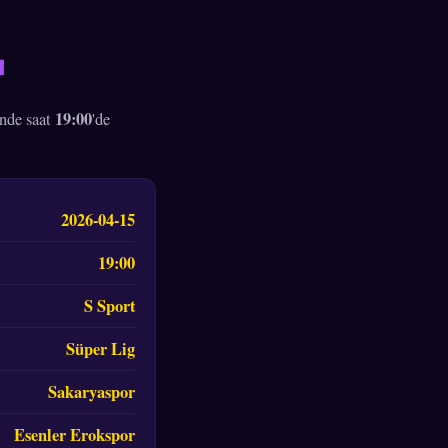
ı
19:00
inde saat
'de
2026-04-15
19:00
S Sport
Süper Lig
Sakaryaspor
Esenler Erokspor