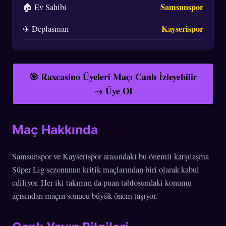
Samsunspor
🏠 Ev Sahibi
Kayserispor
✈️ Deplasman
🎯 Raxcasino Üyeleri Maçı Canlı İzleyebilir
→ Üye Ol
Maç Hakkında
Samsunspor ve Kayserispor arasındaki bu önemli karşılaşma
Süper Lig sezonunun kritik maçlarından biri olarak kabul
ediliyor. Her iki takımın da puan tablosundaki konumu
açısından maçın sonucu büyük önem taşıyor.