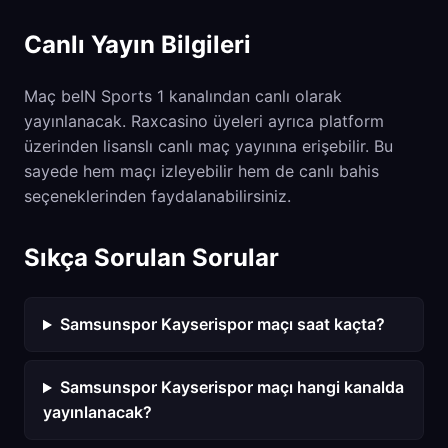
Canlı Yayın Bilgileri
Maç beIN Sports 1 kanalından canlı olarak
yayınlanacak. Raxcasino üyeleri ayrıca platform
üzerinden lisanslı canlı maç yayınına erişebilir. Bu
sayede hem maçı izleyebilir hem de canlı bahis
seçeneklerinden faydalanabilirsiniz.
Sıkça Sorulan Sorular
Samsunspor Kayserispor maçı saat kaçta?
Samsunspor Kayserispor maçı hangi kanalda
yayınlanacak?