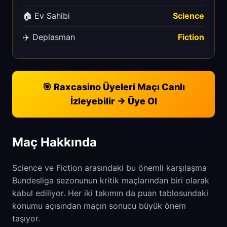
🏠 Ev Sahibi
Science
✈️ Deplasman
Fiction
🎯 Raxcasino Üyeleri Maçı Canlı
İzleyebilir → Üye Ol
Maç Hakkında
Science ve Fiction arasındaki bu önemli karşılaşma
Bundesliga sezonunun kritik maçlarından biri olarak
kabul ediliyor. Her iki takımın da puan tablosundaki
konumu açısından maçın sonucu büyük önem
taşıyor.