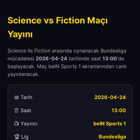
Science vs Fiction Maçı
Yayını
Science ile Fiction arasında oynanacak Bundesliga
mücadelesi
2026-04-24
tarihinde saat
13:00
'de
başlayacak. Maç beIN Sports 1 ekranlarından canlı
yayınlanacak.
📅 Tarih
2026-04-24
⏰ Saat
13:00
📺 Yayıncı
beIN Sports 1
🏆 Lig
Bundesliga