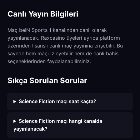
Canlı Yayın Bilgileri
Maç beIN Sports 1 kanalından canlı olarak
yayınlanacak. Raxcasino üyeleri ayrıca platform
üzerinden lisanslı canlı maç yayınına erişebilir. Bu
sayede hem maçı izleyebilir hem de canlı bahis
seçeneklerinden faydalanabilirsiniz.
Sıkça Sorulan Sorular
Science Fiction maçı saat kaçta?
Science Fiction maçı hangi kanalda
yayınlanacak?