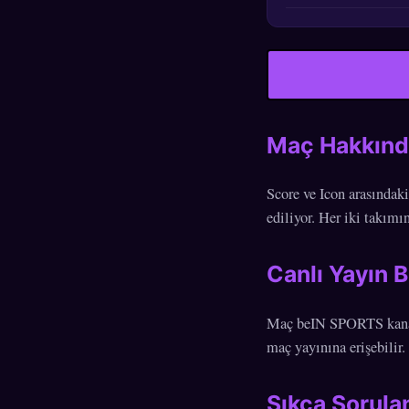
Maç Hakkınd
Score ve Icon arasındak
ediliyor. Her iki takım
Canlı Yayın Bi
Maç beIN SPORTS kanalın
maç yayınına erişebilir.
Sıkça Sorula