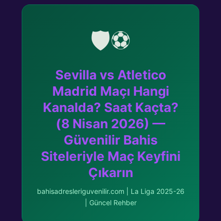
🛡️⚽
Sevilla vs Atletico
Madrid Maçı Hangi
Kanalda? Saat Kaçta?
(8 Nisan 2026) —
Güvenilir Bahis
Siteleriyle Maç Keyfini
Çıkarın
bahisadresleriguvenilir.com | La Liga 2025-26
| Güncel Rehber