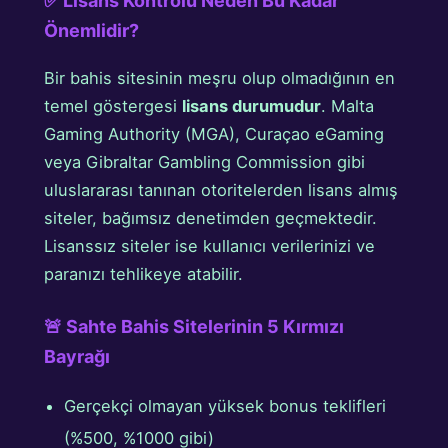
✅ Lisans Kontrolü Neden Bu Kadar
Önemlidir?
Bir bahis sitesinin meşru olup olmadığının en
temel göstergesi
lisans durumudur
. Malta
Gaming Authority (MGA), Curaçao eGaming
veya Gibraltar Gambling Commission gibi
uluslararası tanınan otoritelerden lisans almış
siteler, bağımsız denetimden geçmektedir.
Lisanssız siteler ise kullanıcı verilerinizi ve
paranızı tehlikeye atabilir.
🚨 Sahte Bahis Sitelerinin 5 Kırmızı
Bayrağı
Gerçekçi olmayan yüksek bonus teklifleri
(%500, %1000 gibi)