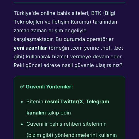
Türkiye'de online bahis siteleri, BTK (Bilgi
Teknolojileri ve İletişim Kurumu) tarafından
zaman zaman erişim engeliyle
karşılaşmaktadır. Bu durumda operatörler
yeni uzantılar
(örneğin .com yerine .net, .bet
gibi) kullanarak hizmet vermeye devam eder.
Peki güncel adrese nasıl güvenle ulaşırsınız?
✅ Güvenli Yöntemler:
Sitenin
resmi Twitter/X, Telegram
kanalını
takip edin
Güvenilir bahis rehberi sitelerinin
(bizim gibi) yönlendirmelerini kullanın