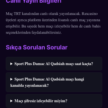
Canlı Yayın Bilgileri
Maç TRT kanalından canlı olarak yayınlanacak. Raxcasino
üyeleri ayrıca platform üzerinden lisanslı canlı maç yayınına
erişebilir. Bu sayede hem maçı izleyebilir hem de canlı bahis
seçeneklerinden faydalanabilirsiniz.
Sıkça Sorulan Sorular
Sport Plus Damac Al Qadsiah maçı saat kaçta?
Sport Plus Damac Al Qadsiah maçı hangi
kanalda yayınlanacak?
Maçı şifresiz izleyebilir miyim?