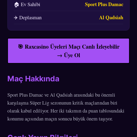
Sport Plus Damac
🏠 Ev Sahibi
Al Qadsiah
✈️ Deplasman
🎯 Raxcasino Üyeleri Maçı Canlı İzleyebilir
→ Üye Ol
Maç Hakkında
Sport Plus Damac ve Al Qadsiah arasındaki bu önemli
karşılaşma Süper Lig sezonunun kritik maçlarından biri
olarak kabul ediliyor. Her iki takımın da puan tablosundaki
konumu açısından maçın sonucu büyük önem taşıyor.