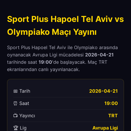
Sport Plus Hapoel Tel Aviv vs
Olympiako Maçı Yayını
Sport Plus Hapoel Tel Aviv ile Olympiako arasında
oynanacak Avrupa Ligi mücadelesi
2026-04-21
tarihinde saat
19:00
'de başlayacak. Maç TRT
ekranlarından canlı yayınlanacak.
📅 Tarih
2026-04-21
⏰ Saat
19:00
📺 Yayıncı
TRT
🏆 Lig
Avrupa Ligi