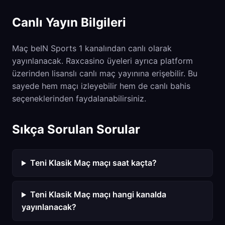
Canlı Yayın Bilgileri
Maç beIN Sports 1 kanalından canlı olarak
yayınlanacak. Raxcasino üyeleri ayrıca platform
üzerinden lisanslı canlı maç yayınına erişebilir. Bu
sayede hem maçı izleyebilir hem de canlı bahis
seçeneklerinden faydalanabilirsiniz.
Sıkça Sorulan Sorular
Teni Klasik Maç maçı saat kaçta?
Teni Klasik Maç maçı hangi kanalda
yayınlanacak?