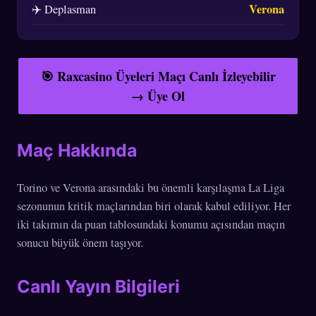
Verona
✈️ Deplasman
🎯 Raxcasino Üyeleri Maçı Canlı İzleyebilir
→ Üye Ol
Maç Hakkında
Torino ve Verona arasındaki bu önemli karşılaşma La Liga
sezonunun kritik maçlarından biri olarak kabul ediliyor. Her
iki takımın da puan tablosundaki konumu açısından maçın
sonucu büyük önem taşıyor.
Canlı Yayın Bilgileri