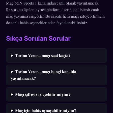
Maç beIN Sports 1 kanalından canlı olarak yayınlanacak.
Raxcasino üyeleri ayrıca platform üzerinden lisanslı canlı
maç yayınına erişebilir. Bu sayede hem maçı izleyebilir hem
de canlı bahis seçeneklerinden faydalanabilirsiniz.
Sıkça Sorulan Sorular
Torino Verona maçı saat kaçta?
Torino Verona maçı hangi kanalda
yayınlanacak?
Maçı şifresiz izleyebilir miyim?
Maç için bahis oynayabilir miyim?