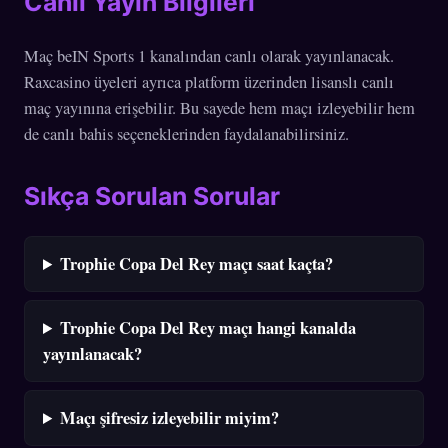
Canlı Yayın Bilgileri
Maç beIN Sports 1 kanalından canlı olarak yayınlanacak.
Raxcasino üyeleri ayrıca platform üzerinden lisanslı canlı
maç yayınına erişebilir. Bu sayede hem maçı izleyebilir hem
de canlı bahis seçeneklerinden faydalanabilirsiniz.
Sıkça Sorulan Sorular
Trophie Copa Del Rey maçı saat kaçta?
Trophie Copa Del Rey maçı hangi kanalda
yayınlanacak?
Maçı şifresiz izleyebilir miyim?