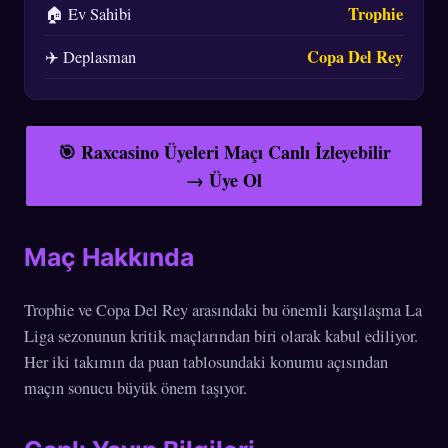
Trophie
🏠 Ev Sahibi
Copa Del Rey
✈️ Deplasman
🎯 Raxcasino Üyeleri Maçı Canlı İzleyebilir
→ Üye Ol
Maç Hakkında
Trophie ve Copa Del Rey arasındaki bu önemli karşılaşma La
Liga sezonunun kritik maçlarından biri olarak kabul ediliyor.
Her iki takımın da puan tablosundaki konumu açısından
maçın sonucu büyük önem taşıyor.