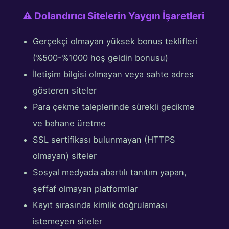
⚠️ Dolandırıcı Sitelerin Yaygın İşaretleri
Gerçekçi olmayan yüksek bonus teklifleri
(%500-%1000 hoş geldin bonusu)
İletişim bilgisi olmayan veya sahte adres
gösteren siteler
Para çekme taleplerinde sürekli gecikme
ve bahane üretme
SSL sertifikası bulunmayan (HTTPS
olmayan) siteler
Sosyal medyada abartılı tanıtım yapan,
şeffaf olmayan platformlar
Kayıt sırasında kimlik doğrulaması
istemeyen siteler