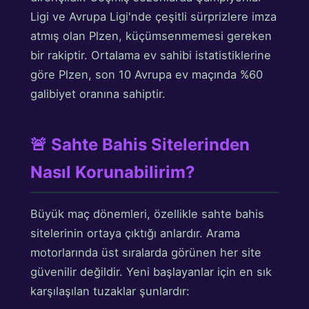
Ligi ve Avrupa Ligi'nde çeşitli sürprizlere imza
atmış olan Plzen, küçümsenmemesi gereken
bir rakiptir. Ortalama ev sahibi istatistiklerine
göre Plzen, son 10 Avrupa ev maçında %60
galibiyet oranına sahiptir.
🚨 Sahte Bahis Sitelerinden
Nasıl Korunabilirim?
Büyük maç dönemleri, özellikle sahte bahis
sitelerinin ortaya çıktığı anlardır. Arama
motorlarında üst sıralarda görünen her site
güvenilir değildir. Yeni başlayanlar için en sık
karşılaşılan tuzaklar şunlardır: