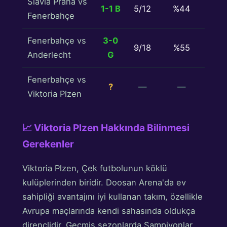
Slavia Praha vs
1-1 B
5/12
%44
Fenerbahçe
Fenerbahçe vs
3-0
9/18
%55
Anderlecht
G
Fenerbahçe vs
?
—
—
Viktoria Plzen
📈 Viktoria Plzen Hakkında Bilinmesi
Gerekenler
Viktoria Plzen, Çek futbolunun köklü
kulüplerinden biridir. Doosan Arena'da ev
sahipliği avantajını iyi kullanan takım, özellikle
Avrupa maçlarında kendi sahasında oldukça
dirençlidir. Geçmiş sezonlarda Şampiyonlar