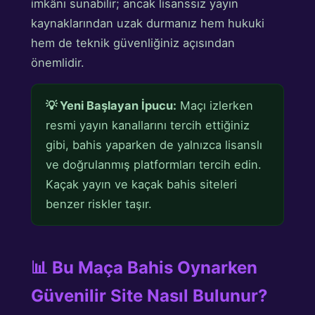
imkânı sunabilir; ancak lisanssız yayın
kaynaklarından uzak durmanız hem hukuki
hem de teknik güvenliğiniz açısından
önemlidir.
💡 Yeni Başlayan İpucu:
Maçı izlerken
resmi yayın kanallarını tercih ettiğiniz
gibi, bahis yaparken de yalnızca lisanslı
ve doğrulanmış platformları tercih edin.
Kaçak yayın ve kaçak bahis siteleri
benzer riskler taşır.
📊 Bu Maça Bahis Oynarken
Güvenilir Site Nasıl Bulunur?