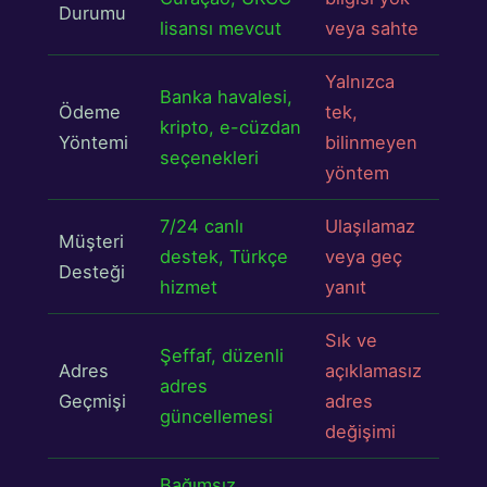
Durumu
lisansı mevcut
veya sahte
Yalnızca
Banka havalesi,
Ödeme
tek,
kripto, e-cüzdan
Yöntemi
bilinmeyen
seçenekleri
yöntem
7/24 canlı
Ulaşılamaz
Müşteri
destek, Türkçe
veya geç
Desteği
hizmet
yanıt
Sık ve
Şeffaf, düzenli
Adres
açıklamasız
adres
Geçmişi
adres
güncellemesi
değişimi
Bağımsız