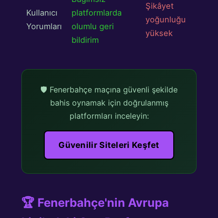
Şikâyet
Kullanıcı
platformlarda
yoğunluğu
Yorumları
olumlu geri
yüksek
bildirim
🛡️ Fenerbahçe maçına güvenli şekilde
bahis oynamak için doğrulanmış
platformları inceleyin:
Güvenilir Siteleri Keşfet
🏆 Fenerbahçe'nin Avrupa