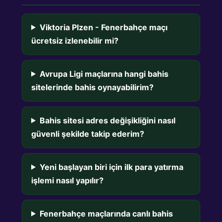
Viktoria Plzen - Fenerbahçe maçı
ücretsiz izlenebilir mi?
Avrupa Ligi maçlarına hangi bahis
sitelerinde bahis oynayabilirim?
Bahis sitesi adres değişikliğini nasıl
güvenli şekilde takip ederim?
Yeni başlayan biri için ilk para yatırma
işlemi nasıl yapılır?
Fenerbahçe maçlarında canlı bahis