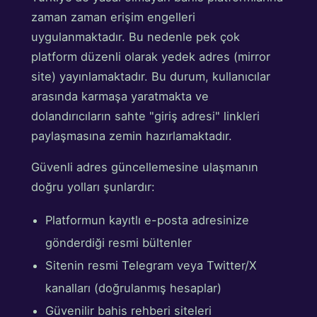
zaman zaman erişim engelleri
uygulanmaktadır. Bu nedenle pek çok
platform düzenli olarak yedek adres (mirror
site) yayınlamaktadır. Bu durum, kullanıcılar
arasında karmaşa yaratmakta ve
dolandırıcıların sahte "giriş adresi" linkleri
paylaşmasına zemin hazırlamaktadır.
Güvenli adres güncellemesine ulaşmanın
doğru yolları şunlardır:
Platformun kayıtlı e-posta adresinize
gönderdiği resmi bültenler
Sitenin resmi Telegram veya Twitter/X
kanalları (doğrulanmış hesaplar)
Güvenilir bahis rehberi siteleri