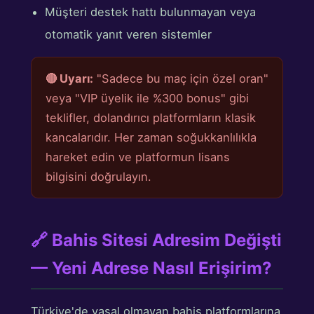
Müşteri destek hattı bulunmayan veya
otomatik yanıt veren sistemler
🔴 Uyarı:
"Sadece bu maç için özel oran"
veya "VIP üyelik ile %300 bonus" gibi
teklifler, dolandırıcı platformların klasik
kancalarıdır. Her zaman soğukkanlılıkla
hareket edin ve platformun lisans
bilgisini doğrulayın.
🔗 Bahis Sitesi Adresim Değişti
— Yeni Adrese Nasıl Erişirim?
Türkiye'de yasal olmayan bahis platformlarına