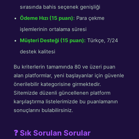
sırasında bahis seçenek genişliği
Ödeme Hızı (15 puan):
Para çekme
işlemlerinin ortalama süresi
Müşteri Desteği (15 puan):
Türkçe, 7/24
destek kalitesi
Bu kriterlerin tamamında 80 ve üzeri puan
alan platformlar, yeni başlayanlar için güvenle
önerilebilir kategorisine girmektedir.
Sitemizde düzenli güncellenen platform
karşılaştırma listelerimizde bu puanlamanın
sonuçlarını bulabilirsiniz.
❓ Sık Sorulan Sorular