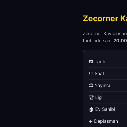
Zecorner K
Zecorner Kayserispo
tarihinde saat
20:00
📅 Tarih
⏰ Saat
📺 Yayıncı
🏆 Lig
🏠 Ev Sahibi
✈️ Deplasman