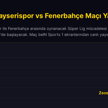
ayserispor vs Fenerbahçe Maçı Y
r ile Fenerbahçe arasında oynanacak Süper Lig mücadelesi
'de başlayacak. Maç beIN Sports 1 ekranlarından canlı yayı
Zeco