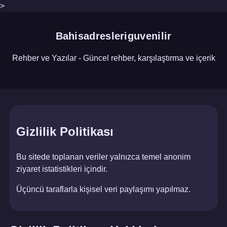
>
Bahisadresleriguvenilir
Rehber ve Yazılar - Güncel rehber, karşılaştırma ve içerik
Gizlilik Politikası
Bu sitede toplanan veriler yalnızca temel anonim
ziyaret istatistikleri içindir.
Üçüncü taraflarla kişisel veri paylaşımı yapılmaz.